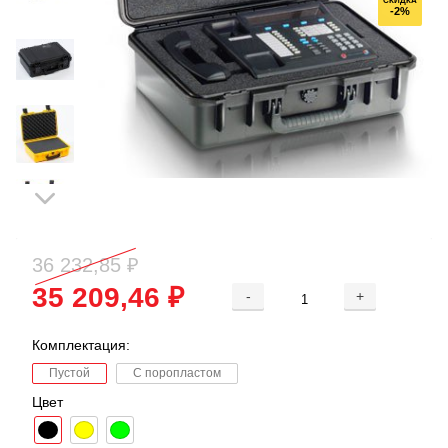
СКИДКА
-2%
36 232,85 ₽
35 209,46 ₽
-
+
Комплектация:
Пустой
С поропластом
Цвет