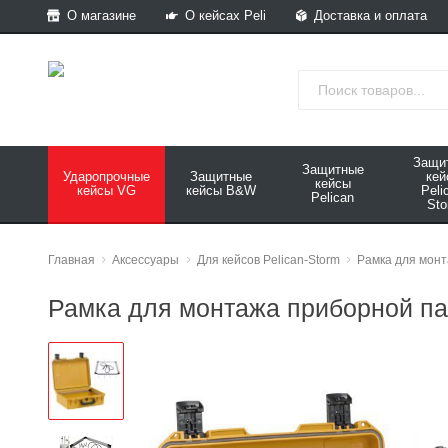
О магазине
О кейсах Peli
Доставка и оплата
Защи
Защитные
Ударопрочные
Защитные
ке
кейсы
кейсы VG
кейсы B&W
Peli
Pelican
Sto
Главная
Аксессуары
Для кейсов Pelican-Storm
Рамка для монт
Рамка для монтажа приборной па