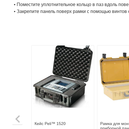
• Поместите уплотнительное кольцо в паз вдоль пов
• Закрепите панель поверх рамки с помощью винтов с
ные
Кейс Peli™ 1520
Рамка для мон
 2950
приборной пан