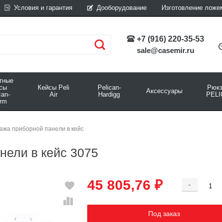
Условия и гарантия
Дооборудование
Изготовление ложе
+7 (916) 220-35-53
sale@casemir.ru
тные
йсы
Кейсы Peli
Pelican-
Рюкз
Аксессуары
can-
Air
Hardigg
PELI
rm
ажа приборной панели в кейс
нели в кейс 3075
45 805,76 ₽
-
Добавляется...
Добавлен
Под заказ