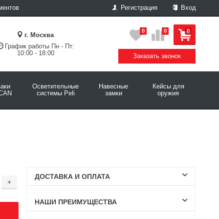
ментов
Регистрация
Вход
0
0
0
г. Москва
График работы Пн - Пт:
10:00 - 18:00
Заказать звонок
аки
Осветительные
Навесные
Кейсы для
CAN
системы Peli
замки
оружия
ДОСТАВКА И ОПЛАТА
+
НАШИ ПРЕИМУЩЕСТВА