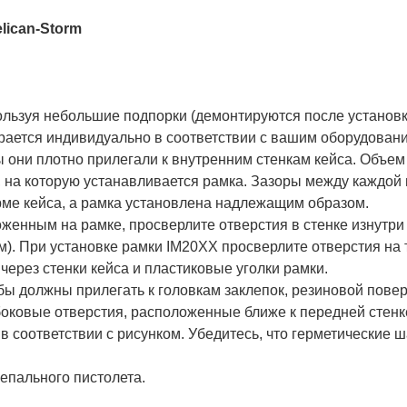
lican-Storm
.
льзуя небольшие подпорки (демонтируются после установки
рается индивидуально в соответствии с вашим оборудован
бы они плотно прилегали к внутренним стенкам кейса. Объ
ы, на которую устанавливается рамка. Зазоры между каждой
орме кейса, а рамка установлена надлежащим образом.
женным на рамке, просверлите отверстия в стенке изнутри
 мм). При установке рамки IM20XX просверлите отверстия н
ерез стенки кейса и пластиковые уголки рамки.
бы должны прилегать к головкам заклепок, резиновой повер
 боковые отверстия, расположенные ближе к передней стен
с в соответствии с рисунком. Убедитесь, что герметически
лепального пистолета.