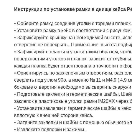
Инструкции по установке рамки в днище кейса Pe
• Соберите рамку, соединив уголки с торцами планок.
• Установите рамку в кейс в соответствии с рисунком
• Зафиксируйте крышку на необходимой высоте, испо
отверстия не перекрыты. Примечание: высота подби
• Зафиксируйте планки и уголки таким образом, что
поверхностями уголков и планок, зависит от глубин
каждая планка будет отцентрована в точности по ф
• Ориентируясь по заклепочным отверстиям, располо
сверлить под углом 90о, а именно № 11 и M4.9 ( 4,9
боковые отверстия необходимо высверлить снаружи ч
• Подготовьте заклепки и герметические шайбы. Шай
заклепок в пластиковые уголки рамки IM20XX через
• Установите заклепки и герметические шайбы в кей
вплотную к внешней стороне кейса.
• Затяните заклепки и шайбы с помощью обычного к
• Извлеките подпорки и зажимы.