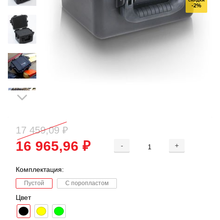
СКИДКА
-2%
17 459,09 ₽
16 965,96 ₽
-
+
Комплектация:
Пустой
С поропластом
Цвет