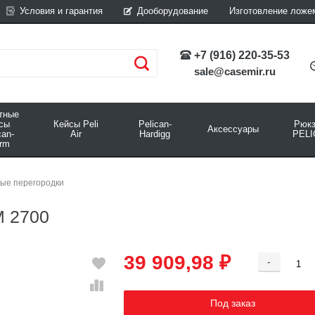
Условия и гарантия
Дооборудование
Изготовление ложе
+7 (916) 220-35-53
sale@casemir.ru
тные
йсы
Кейсы Peli
Pelican-
Рюкз
Аксессуары
can-
Air
Hardigg
PELI
rm
ные перегородки
M 2700
39 909,98 ₽
-
Добавляется...
Добавлен
Под заказ