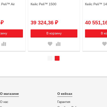
Peli™ Air
Кейс Peli™ 1500
Кейс Peli™ 1
 ₽
39 324,36 ₽
40 551,1
рзину
В корзину
В к
О магазине
О кейсах
О нас
Гарантия