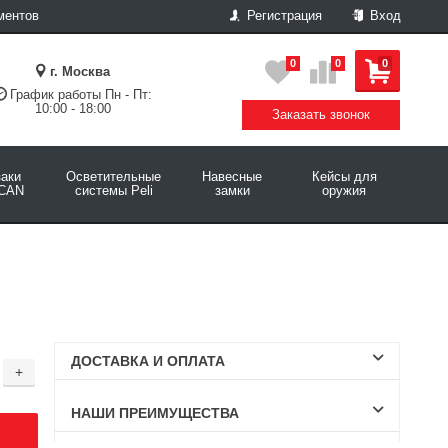
ментов
Регистрация
Вход
0
0
0
г. Москва
График работы Пн - Пт:
10:00 - 18:00
Заказать звонок
аки
Осветительные
Навесные
Кейсы для
CAN
системы Peli
замки
оружия
ДОСТАВКА И ОПЛАТА
+
НАШИ ПРЕИМУЩЕСТВА