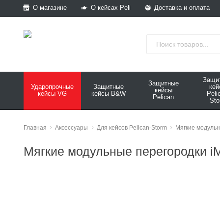
О магазине
О кейсах Peli
Доставка и оплата
Защи
Защитные
Ударопрочные
Защитные
ке
кейсы
кейсы VG
кейсы B&W
Peli
Pelican
Sto
Главная
Аксессуары
Для кейсов Pelican-Storm
Мягкие модуль
Мягкие модульные перегородки i