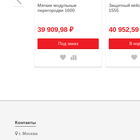
Мягкие модульные
Защитный кейс 
WONDERFUL
перегородки 1600
1555
₽
39 909,98 ₽
40 952,59
зину
Под заказ
В ко
Контакты
г. Москва