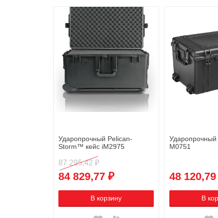
Ударопрочный Pelican-
Ударопрочный
Storm™ кейс iM2975
M0751
87 295,42 ₽
84 829,77 ₽
48 120,79
В корзину
В ко