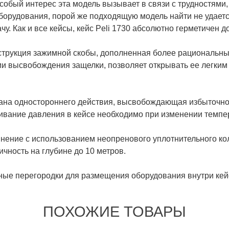
Особый интерес эта модель вызывает в связи с трудностями
орудования, порой же подходящую модель найти не удается
чу. Как и все кейсы, кейс Peli 1730 абсолютно герметичен 
нструкция зажимной скобы, дополненная более рациональн
ии высвобождения защелки, позволяет открывать ее легким
на одностороннего действия, высвобождающая избыточное
ивание давления в кейсе необходимо при изменении темпе
нение с использованием неопренового уплотнительного к
чность на глубине до 10 метров.
ные перегородки для размещения оборудования внутри кей
ПОХОЖИЕ ТОВАРЫ