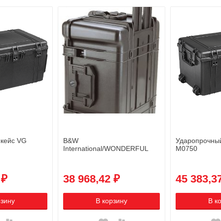
 кейс VG
B&W
Ударопрочны
International/WONDERFUL
M0750
TYPE 68
 ₽
38 968,42 ₽
45 383,3
рзину
В корзину
В к