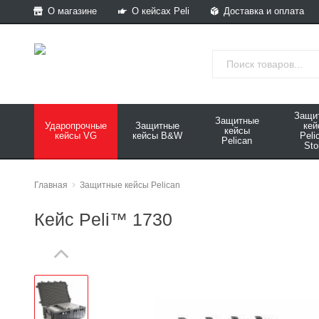
О магазине
О кейсах Peli
Доставка и оплата
Защи
Защитные
Ударопрочные
Защитные
ке
кейсы
кейсы VG
кейсы B&W
Peli
Pelican
Sto
Главная
Защитные кейсы Pelican
Кейс Peli™ 1730