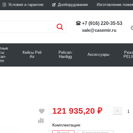
Условия и гарантия
Дооборудование
Изготовление ложе
+7 (916) 220-35-53
sale@casemir.ru
тные
йсы
Кейсы Peli
Pelican-
Рюкз
Аксессуары
can-
Air
Hardigg
PELI
rm
121 935,20 ₽
-
Комплектация: