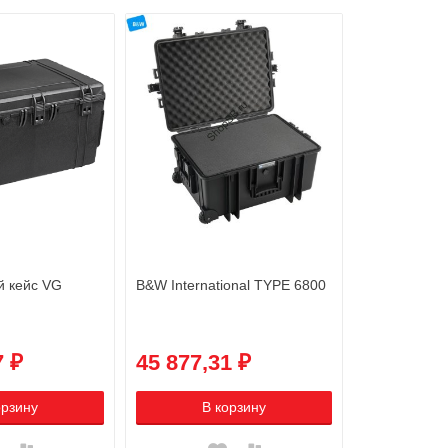
й кейс VG
B&W International TYPE 6800
7 ₽
45 877,31 ₽
орзину
В корзину