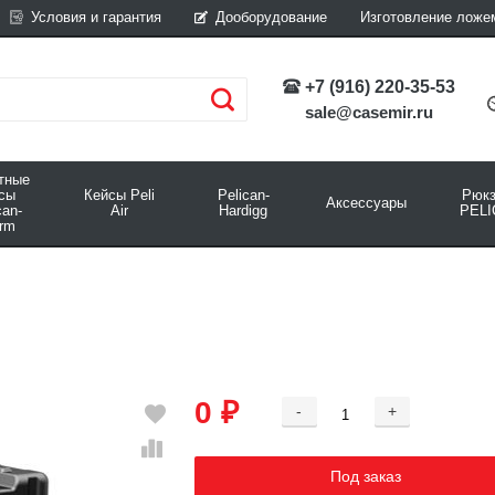
Условия и гарантия
Дооборудование
Изготовление ложе
+7 (916) 220-35-53
sale@casemir.ru
тные
йсы
Кейсы Peli
Pelican-
Рюкз
Аксессуары
can-
Air
Hardigg
PELI
rm
0 ₽
-
+
Добавляется...
Добавлен
Под заказ