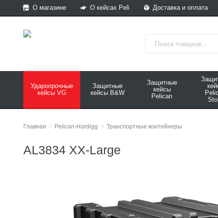
О магазине
О кейсах Peli
Доставка и оплата
Защи
Защитные
Ударопрочные
Защитные
ке
кейсы
кейсы VG
кейсы B&W
Peli
Pelican
Sto
Главная
Pelican-Hardigg
Транспортные контейнеры
AL3834 XX-Large